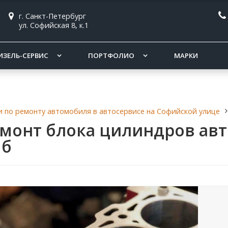
г. Санкт-Петербург
ул. Софийская 8, к.1
ИЗЕЛЬ-СЕРВИС
ПОРТФОЛИО
МАРКИ
и по ремонту автомобиля в автосервисе на Софийской улице
монт блока цилиндров ав
Пб