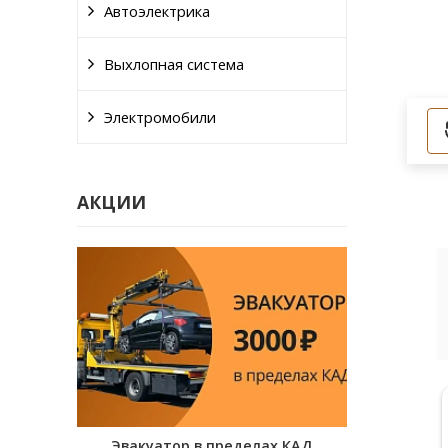
Автоэлектрика
Выхлопная система
Электромобили
АКЦИИ
Александр Гречко
иля на
Эвакуатор в пределах КАД
Проверка к