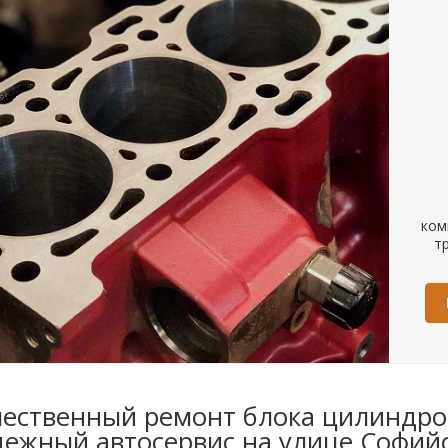
ком
т
чественный ремонт блока цилиндров
дежный автосервис на улице Софий