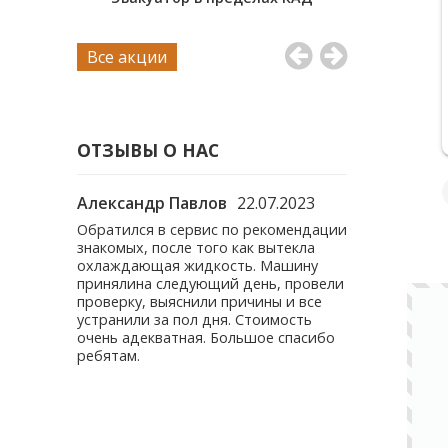
9 апреля 2026
sch
Хороший сервис. Несколько раз приезжал
Все акции
на ремонт и ТО. Всё сделали быстро,
качественно. Лишней работы не
Читать полностью
навязывают. Цены приемлемые.
Рекомендую всем.
Яндекс Карты
ОТЗЫВЫ О НАС
.03.2023
Александр Павлов
22.07.2023
Вячеслав С.
а
Обратился в сервис по рекомендации
Доброго дня.
у них.
знакомых, после того как вытекла
ребят мастер
Мой мастер
охлаждающая жидкость. Машину
Обратился с 
, всё
принялина следующий день, провели
тяги. Автомо
т!
проверку, выяснили причины и все
года. Работу 
 нет, то
устранили за пол дня. Стоимость
творчески эф
. На
очень адекватная. Большое спасибо
загадку пропа
рат, в
ребятам.
Оценка 5.
ан и
т не
м
та!