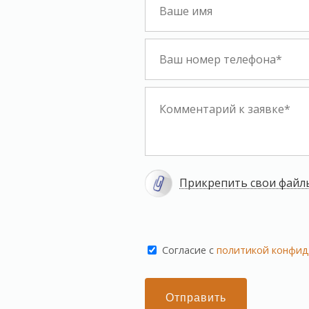
никогда не думал какие запчасти
ставить, пару раз сравнивал цены в
авто сити были дешевле, теперь
полностью полагаюсь на их выбор,
честная гарантия как на запчасти так
и на работу, обслуживаюсь в
автосервисе с самого открытия, в
Стайере обслуживал фургон рабочий
когда они ушли и открылось это сто
я стал обслуживать и свои личные
авто.
Прикрепить свои файл
Cогласие с
политикой конфид
Отправить