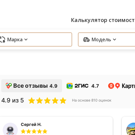
Калькулятор стоимост
Марка
Модель
Все отзывы
4.9
4.7
4.9
из 5
На основе
810
оценок
Сергей Н.
аждой 4-ой форсунки
Диагностика ходовой части