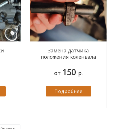
ки
Замена датчика
положения коленвала
150
Диагностика автомобиля на
Эвакуатор в предел
от
р.
оборудовании Bosch
Подробнее
Вперед