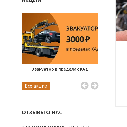
АКЦИИ
иля на
Эвакуатор в пределах КАД
Проверка к
sch
Все акции
ОТЗЫВЫ О НАС