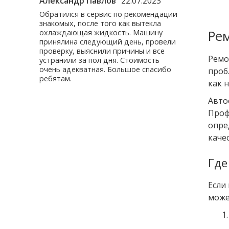
.03.2023
Александр Павлов
22.07.2023
Вячеслав С.
а
Обратился в сервис по рекомендации
Доброго дня.
у них.
знакомых, после того как вытекла
ребят мастер
Ре
Мой мастер
охлаждающая жидкость. Машину
Обратился с 
, всё
принялина следующий день, провели
тяги. Автомо
т!
проверку, выяснили причины и все
года. Работу 
Ремо
 нет, то
устранили за пол дня. Стоимость
творчески эф
. На
очень адекватная. Большое спасибо
загадку пропа
проб
рат, в
ребятам.
Оценка 5.
как 
ан и
т не
Авто
Проф
м
та!
опре
каче
Где
Если
може