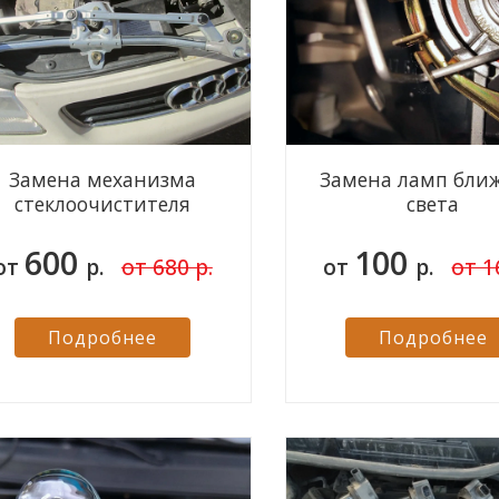
Замена механизма
Замена ламп бли
стеклоочистителя
света
600
100
от
р.
от 680 р.
от
р.
от 1
Подробнее
Подробнее