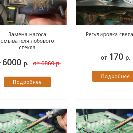
Замена насоса
Регулировка свет
омывателя лобового
стекла
170
от
р.
6000
т
р.
от 6860 р.
Подробнее
Подробнее