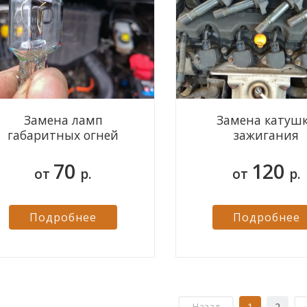
Замена ламп
Замена катуш
габаритных огней
зажигания
70
120
аждой 4-ой форсунки
Диагностика ходовой части
от
р.
от
р.
Подробнее
Подробнее
Назад
1
2