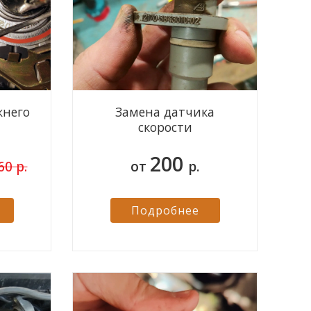
жнего
Замена датчика
скорости
200
60 р.
от
р.
Подробнее