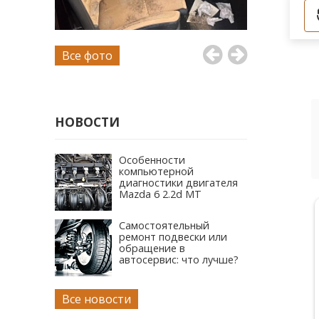
Все фото
НОВОСТИ
Особенности
компьютерной
диагностики двигателя
Mazda 6 2.2d MT
Александр Гречко
Самостоятельный
ремонт подвески или
9 апреля 2026
обращение в
автосервис: что лучше?
Хороший сервис. Несколько раз приезжал
на ремонт и ТО. Всё сделали быстро,
Все новости
качественно. Лишней работы не
Читать полностью
навязывают. Цены приемлемые.