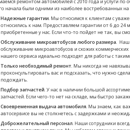
маемся ремонтом автомобилей с 2010 года и услуги по
го начала были одними из наиболее востребованных на
Надежные гарантии
. Мы относимся к клиентам с уваж
относились к нам. Предоставляем гарантии от 6 до 24 м
приобретенные у нас. Если что-то пойдет не так, вы с
15.04.2023
Алексей Филиппов
30.03.2023
Обслуживание микроавтобусов любого размера
. Наш
 Хочу поблагодарить
Очень нравится этот сервис и его
С
обслуживание микроавтобусов и схожих коммерческих
ов за хорошую работу.
дружный коллектив, ребята классные
а
проблемой нарушения
специалисты решат любые вопросы,
р
нашего сервиса идеально подходят для работы с таки
биль Патфайндер 2007
лишнего никогда не сделают,
М
мастера провели
обслуживаю два своих автомобиля,
э
Только необходимый ремонт
. Мы никогда не навязыв
фективно, разгадaли
авто компании и привёл друга ему
проконсультировать вас и подсказать, что нужно сдела
жи тяги. Спасибо.
так же как мне понравилось и теперь
подождать.
только к ним. Кроме ремонта можно
взять подменный автомобиль. Всегда
Подбор запчастей
. У нас в наличии большой ассорти
можно оставить авто если если
очередь и сразу не встать на ремонт.
запчастей. Если чего-то нет на складе, мы быстро зака
У ребят отличная база по запчастям,
Своевременная выдача автомобиля
. Мы знаем, как в
поставщики одни из лучших ,
никогда не думал какие запчасти
автосервисе вы не столкнетесь с задержками и неожи
ставить, пару раз сравнивал цены в
авто сити были дешевле, теперь
Доброжелательный персонал
. Наши сотрудники всег
полностью полагаюсь на их выбор,