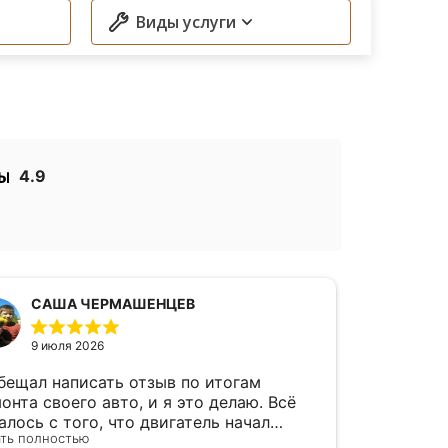
Виды услуги
4.9
СAША ЧЕРМАШЕНЦЕВ
9 июля 2026
3
бещал написать отзыв по итогам
Приехал
онта своего авто, и я это делаю. Всё
операти
алось с того, что двигатель начал
случае 
ать полностью
ться. Заехал к ребятам рандомно