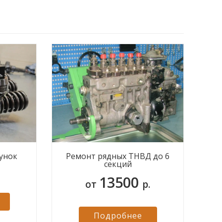
унок
Ремонт рядных ТНВД до 6
секций
13500
от
р.
Подробнее