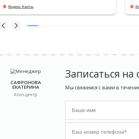
про
Яндекс Карты
Я
я с
гол
пом
сно
ден
При
рас
ост
выз
раз
Записаться на 
еде
рек
САФРОНОВА
дер
ЕКАТЕРИНА
Мы свяжемся с вами в течени
буд
Колл.центр