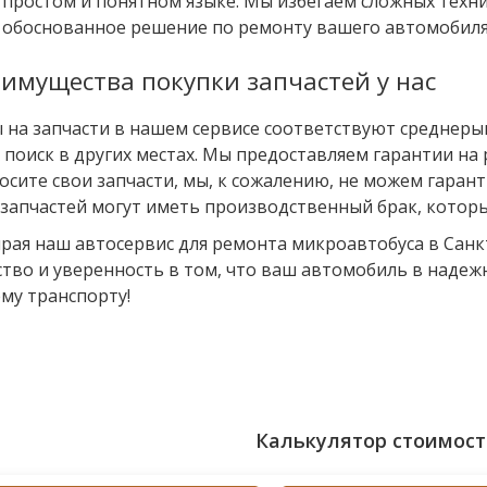
простом и понятном языке. Мы избегаем сложных техн
честная гарантия как на запчасти так
обоснованное решение по ремонту вашего автомобиля
и на работу, обслуживаюсь в
автосервисе с самого открытия, в
Стайере обслуживал фургон рабочий
имущества покупки запчастей у нас
когда они ушли и открылось это сто
я стал обслуживать и свои личные
авто.
 на запчасти в нашем сервисе соответствуют среднеры
х поиск в других местах. Мы предоставляем гарантии на р
осите свои запчасти, мы, к сожалению, не можем гарант
 запчастей могут иметь производственный брак, котор
рая наш автосервис для ремонта микроавтобуса в Санк
ство и уверенность в том, что ваш автомобиль в надеж
му транспорту!
Калькулятор стоимост