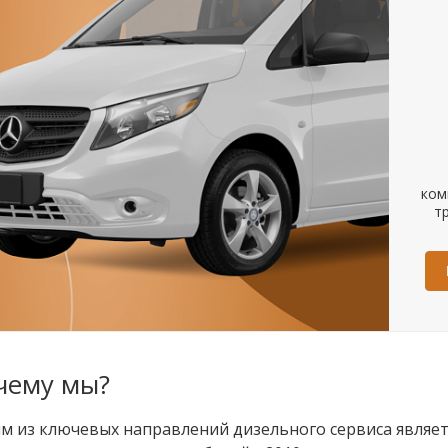
ком
т
аждой 4-ой форсунки
Диагностика ходовой части
чему мы?
м из ключевых направлений дизельного сервиса являе