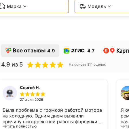
Марка
Модель
Все отзывы
4.9
4.7
4.9
из 5
На основе
811
оценок
Сергей Н.
27 июля 2026
Была проблема с громкой работой мотора
Я о
на холодную. Одним днем выявили
рем
причину некорректной работы форсунки и
нач
Читать полностью
Чит
устранили. 👍
гре