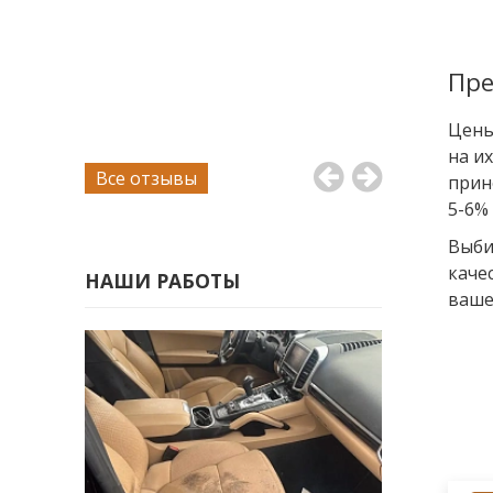
Пре
Цены
на и
Все отзывы
прин
5-6%
Выби
каче
НАШИ РАБОТЫ
ваше