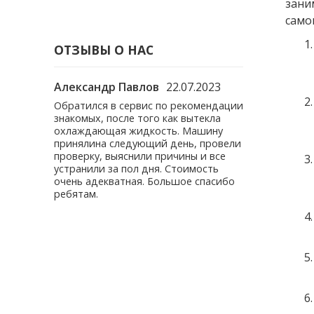
зани
само
ОТЗЫВЫ О НАС
.03.2023
Александр Павлов
22.07.2023
Вячеслав С.
а
Обратился в сервис по рекомендации
Доброго дня.
у них.
знакомых, после того как вытекла
ребят мастер
Мой мастер
охлаждающая жидкость. Машину
Обратился с 
, всё
принялина следующий день, провели
тяги. Автомо
т!
проверку, выяснили причины и все
года. Работу 
 нет, то
устранили за пол дня. Стоимость
творчески эф
. На
очень адекватная. Большое спасибо
загадку пропа
рат, в
ребятам.
Оценка 5.
ан и
т не
м
та!