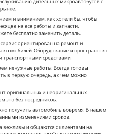
 обслуживанию дизельных микроавтобусов с
 рынке.
ением и вниманием, как хотели бы, чтобы
есяцев на все работы и запчасти,
можете бесплатно заменить деталь.
Рената Сафарова
17.03.2023
Надежда Васильева
0
 сервис ориентирован на ремонт и
пасибо огромное всему персоналу
Отличный сервис! Два год
 автомобилей. Оборудование и пространство
втосервиса! Обратилась по
обслуживаю свою Полочку 
екомендации знакомых. "Вылечили"
Ребята знают своё дело! 
ми транспортными средствами.
ою машинку в буквальном смысле
Алексей, улыбчивый парен
того слова)
расскажет и порекомендуе
аем ненужные работы. Всегда готовы
Расходники в наличии, чег
ть в первую очередь, а с чем можно
доставляют в течении час
территории кофейный апп
зале ожидания мягкий ди
мент оригинальных и неоригинальных
телевизор, время проход
заметно. Буду продолжат
жем это без посредников.
обслуживаться у них и вс
ажно получить автомобиль вовремя. В нашем
рекомендую! Спасибо реб
данными изменениями сроков.
да вежливы и общаются с клиентами на